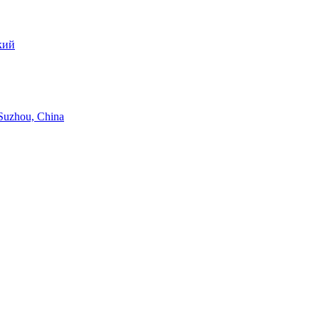
кий
hou, China